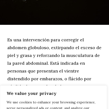
Es una intervención para corregir el
abdomen globuloso, extirpando el exceso de
piel y grasa y reforzando la musculatura de
la pared abdominal. Está indicada en
personas que presentan el vientre
distendido por embarazos, o flácido por
pérdida de peso o la edad, o con una
We value your privacy
prominente adiposidad. Con la intervención
se busca un abdomen más plano, más firme
We use cookies to enhance your browsing experience,
serve personalized ads or content, and analyze our