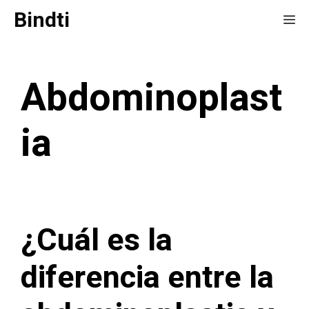
Saltar
Bindti
Me
al
contenido
Abdominoplast
ia
¿Cuál es la
diferencia entre la