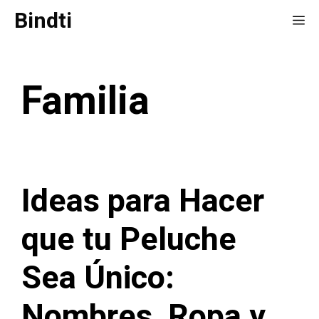
Saltar
Bindti
Me
al
contenido
Familia
Ideas para Hacer
que tu Peluche
Sea Único:
Nombres, Ropa y