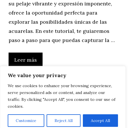
su pelaje vibrante y expresión imponente,
ofrece la oportunidad perfecta para
explorar las posibilidades únicas de las
acuarelas. En este tutorial, te guiaremos
paso a paso para que puedas capturar la …
Leer más
We value your privacy
We use cookies to enhance your browsing experience,
serve personalized ads or content, and analyze our
Página
Página
Página
1
2
…
5
Siguiente
→
traffic. By clicking "Accept All", you consent to our use of
cookies.
Customize
Reject All
Accept All
AVISO LEGAL, POLITICA DE PRIVACIDAD, COOKIES