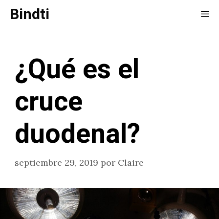
Saltar
Bindti
Me
al
contenido
¿Qué es el
cruce
duodenal?
septiembre 29, 2019
por
Claire