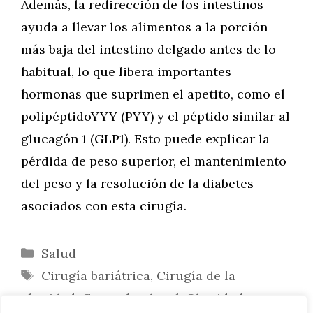
Además, la redirección de los intestinos
ayuda a llevar los alimentos a la porción
más baja del intestino delgado antes de lo
habitual, lo que libera importantes
hormonas que suprimen el apetito, como el
polipéptidoYYY (PYY) y el péptido similar al
glucagón 1 (GLP1). Esto puede explicar la
pérdida de peso superior, el mantenimiento
del peso y la resolución de la diabetes
asociados con esta cirugía.
Categorías
Salud
Etiquetas
Cirugía bariátrica
,
Cirugía de la
obesidad
,
Cruce duodenal
,
Obesidad