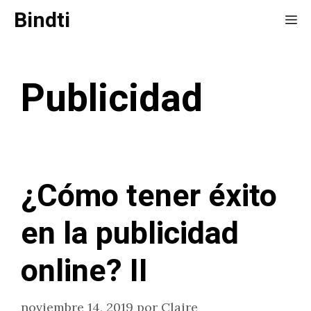
Saltar
Bindti
Me
al
contenido
Publicidad
¿Cómo tener éxito
en la publicidad
online? II
noviembre 14, 2019
por
Claire