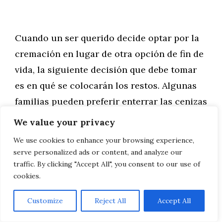
Cuando un ser querido decide optar por la
cremación en lugar de otra opción de fin de
vida, la siguiente decisión que debe tomar
es en qué se colocarán los restos. Algunas
familias pueden preferir enterrar las cenizas
mientras que otras prefieren que se
We value your privacy
mantengan en un lugar más visible que
We use cookies to enhance your browsing experience,
pueda ser guardado.
serve personalized ads or content, and analyze our
traffic. By clicking "Accept All", you consent to our use of
cookies.
AVISO LEGAL, POLITICA DE PRIVACIDAD, COOKIES
Customize
Reject All
Accept All