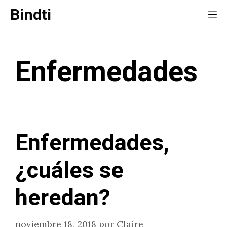
Saltar
Bindti
Me
al
contenido
Enfermedades
Enfermedades,
¿cuáles se
heredan?
noviembre 18, 2018
por
Claire