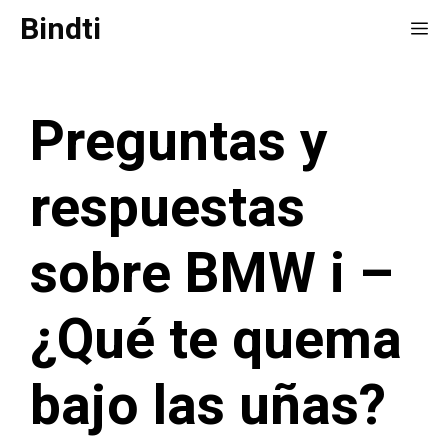
Saltar
Bindti
Me
al
contenido
Preguntas y
respuestas
sobre BMW i –
¿Qué te quema
bajo las uñas?