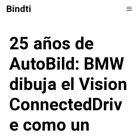
Saltar
Bindti
Me
al
contenido
25 años de
AutoBild: BMW
dibuja el Vision
ConnectedDriv
e como un