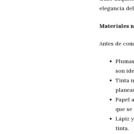
elegancia del
Materiales n
Antes de come
Plumas 
son ide
Tinta n
planea
Papel a
que se
Lápiz y
tinta.