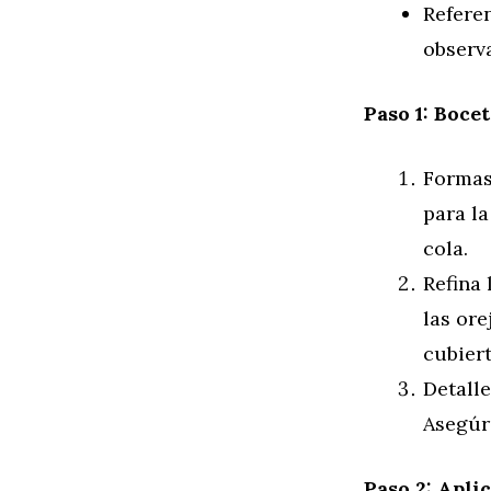
Referen
observa
Paso 1: Bocet
Formas
para la
cola.
Refina 
las ore
cubiert
Detalle
Asegúr
Paso 2: Apli