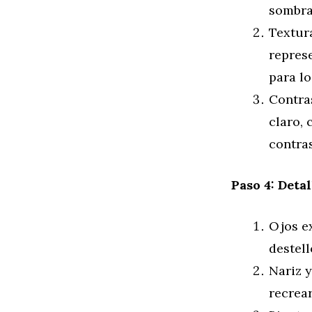
sombra
Textura
represe
para lo
Contras
claro, 
contras
Paso 4: Deta
Ojos ex
destell
Nariz y
recrear