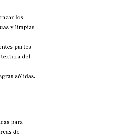
razar los
uas y limpias
entes partes
 textura del
egras sólidas.
neas para
áreas de