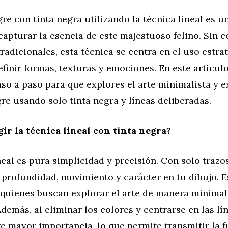
gre con tinta negra utilizando la técnica lineal es 
apturar la esencia de este majestuoso felino. Sin c
adicionales, esta técnica se centra en el uso estra
efinir formas, texturas y emociones. En este artículo
o a paso para que explores el arte minimalista y e
gre usando solo tinta negra y líneas deliberadas.
gir la técnica lineal con tinta negra?
neal es pura simplicidad y precisión. Con solo trazos
profundidad, movimiento y carácter en tu dibujo. E
 quienes buscan explorar el arte de manera minimal
demás, al eliminar los colores y centrarse en las lí
e mayor importancia, lo que permite transmitir la f