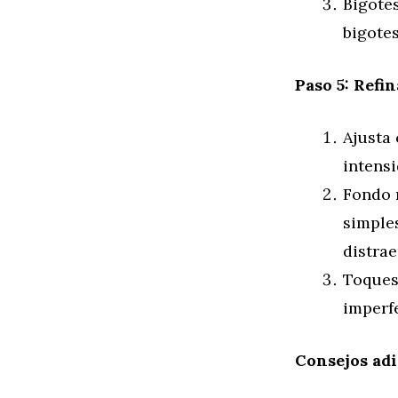
Bigotes
bigote
Paso 5: Refin
Ajusta 
intensi
Fondo m
simple
distrae
Toques 
imperfe
Consejos adi