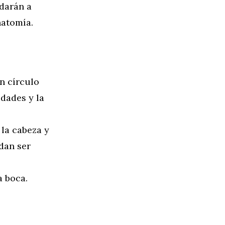
udarán a
natomía.
n círculo
idades y la
 la cabeza y
edan ser
a boca.