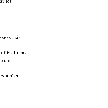
ar los
.
desees más
tiliza líneas
e sin
 pequeñas