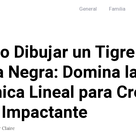
General
Familia
 Dibujar un Tigre
a Negra: Domina l
ica Lineal para Cr
 Impactante
r
Claire