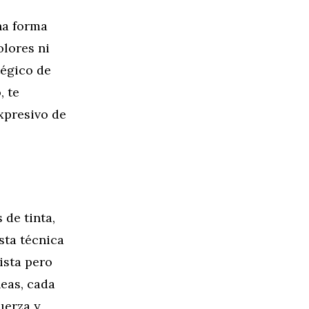
una forma
olores ni
tégico de
, te
xpresivo de
 de tinta,
sta técnica
ista pero
neas, cada
uerza y