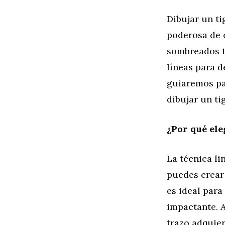
Dibujar un ti
poderosa de c
sombreados tr
líneas para d
guiaremos pas
dibujar un ti
¿Por qué ele
La técnica li
puedes crear 
es ideal para
impactante. A
trazo adquier