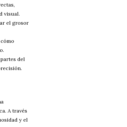
rectas,
 visual.
ar el grosor
r cómo
o.
 partes del
precisión.
na
ca. A través
osidad y el