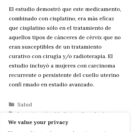
El estudio demostró que este medicamento,
combinado con cisplatino, era más eficaz
que cisplatino sólo en el tratamiento de
aquellos tipos de cánceres de cérvix que no
eran susceptibles de un tratamiento
curativo con cirugía y/o radioterapia. El
estudio incluyó a mujeres con carcinoma
recurrente o persistente del cuello uterino
confi rmado en estadio avanzado.
Categorías
Salud
Etiquetas
Investigación
,
Medicina
,
Oncología
We value your privacy
Combatir la trombosis con leche de