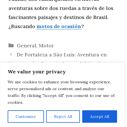
aventuras sobre dos ruedas a través de los
fascinantes paisajes y destinos de Brasil.
¿Buscando
motos de ocasión
?
Categorías
General
,
Motor
De Fortaleza a São Luís: Aventura en
Moto por las Dunas y Lagos del Nordeste
We value your privacy
Brasileño
Brasil en Moto: Atravesando la Ruta del
We use cookies to enhance your browsing experience,
serve personalized ads or content, and analyze our
Oro y los Diamantes en el Interior de Brasil
traffic. By clicking "Accept All", you consent to our use of
cookies.
Customize
Reject All
Accept All
AVISO LEGAL, POLITICA DE PRIVACIDAD, COOKIES