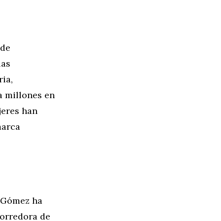
 de
las
ia,
a millones en
jeres han
marca
a Gómez ha
corredora de