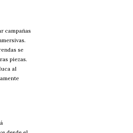
ear campañas
nmersivas.
rendas se
ras piezas.
duca al
tamente
tá
ye desde el