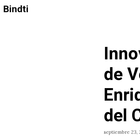
Saltar
Bindti
al
contenido
Inno
de V
Enri
del 
septiembre 23,