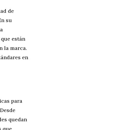
dad de
En su
ha
 que están
n la marca.
tándares en
icas para
 Desde
 les quedan
s que