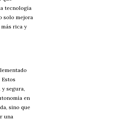
la tecnología
no solo mejora
 más rica y
mplementado
 Estos
 y segura,
autonomía en
da, sino que
ar una