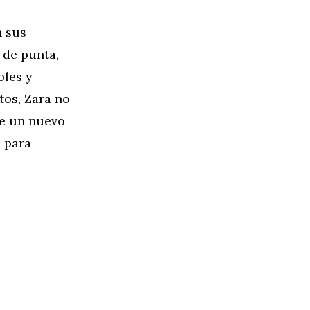
n sus
 de punta,
bles y
tos, Zara no
ce un nuevo
s para