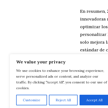
En resumen, 
innovadoras m
optimizar lo
personalizar 
solo mejora 
estándar de 
beneficio de
We value your privacy
We use cookies to enhance your browsing experience,
Categorías
Familia
,
Gen
serve personalized ads or content, and analyze our
Zara y la T
Cómo Zara E
traffic. By clicking "Accept All", you consent to our use of
cookies.
Customize
Reject All
Accept All