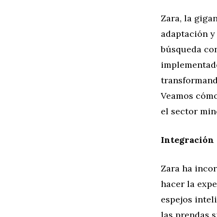
Zara, la giga
adaptación y 
búsqueda cont
implementado
transformand
Veamos cómo 
el sector min
Integración 
Zara ha incor
hacer la exp
espejos intel
las prendas s