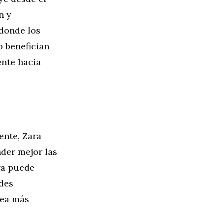
n y
 donde los
o benefician
ente hacia
ente, Zara
der mejor las
ra puede
ades
sea más