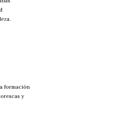
tañas
d
leza.
ca formación
torescas y