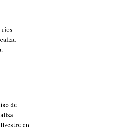
 ríos
ealiza
a.
aíso de
aliza
ilvestre en