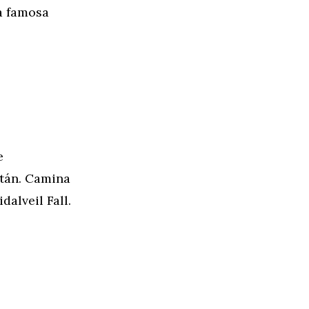
la famosa
e
itán. Camina
dalveil Fall.