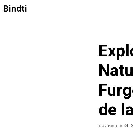
Saltar
Bindti
al
contenido
Expl
Natu
Furg
de l
noviembre 24, 