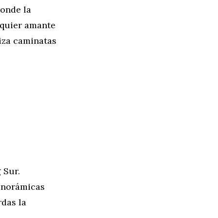
donde la
lquier amante
liza caminatas
 Sur.
panorámicas
rdas la