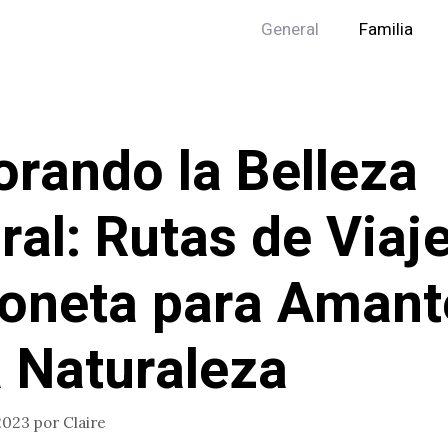
General
Familia
orando la Belleza
ral: Rutas de Viaj
oneta para Amant
a Naturaleza
2023
por
Claire