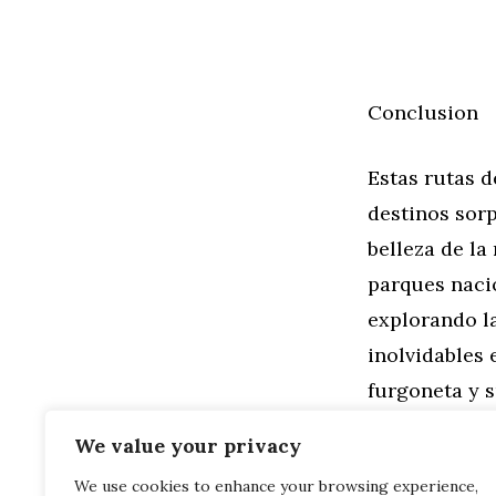
Conclusion
Estas rutas d
destinos sorp
belleza de la
parques nacio
explorando la
inolvidables 
furgoneta y s
una
furgone
We value your privacy
We use cookies to enhance your browsing experience,
Categorías
General
,
Mo