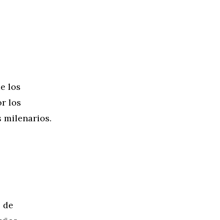
e los
r los
s milenarios.
o de