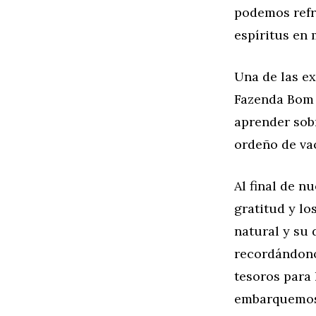
podemos refr
espíritus en 
Una de las ex
Fazenda Bom 
aprender sobr
ordeño de vac
Al final de n
gratitud y lo
natural y su 
recordándono
tesoros para 
embarquemos 