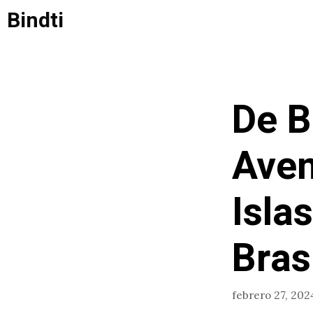
Saltar
Bindti
al
contenido
De B
Aven
Isla
Bras
febrero 27, 202