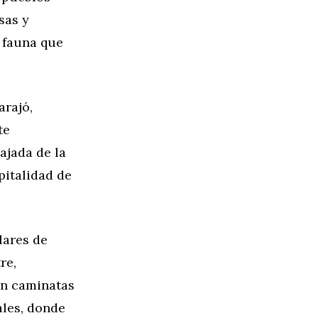
sas y
y fauna que
arajó,
te
ajada de la
pitalidad de
lares de
re,
en caminatas
ales, donde