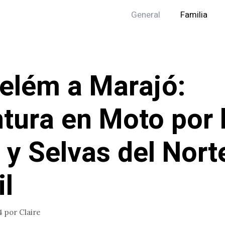
General
Familia
elém a Marajó:
tura en Moto por 
s y Selvas del Nort
il
4
por
Claire