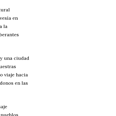
tural
vesía en
a la
uberantes
 y una ciudad
uestras
 viaje hacia
ndonos en las
saje
 pueblos