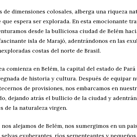
ís de dimensiones colosales, alberga una riqueza na
 que espera ser explorada. En esta emocionante tra
enturamos desde la bulliciosa ciudad de Belém haci
fascinante isla de Marajó, adentrándonos en las ex
inexploradas costas del norte de Brasil.
a comienza en Belém, la capital del estado de Pará
regnada de historia y cultura. Después de equipar n
tecernos de provisiones, nos embarcamos en nuestro
o, dejando atrás el bullicio de la ciudad y adentrá
 de la naturaleza virgen.
 nos alejamos de Belém, nos sumergimos en un pai
 selvas exuberantes, ríos serpenteantes y pequeños