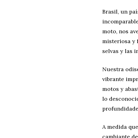
Brasil, un pa
incomparable
moto, nos av
misteriosa y 
selvas y las 
Nuestra odise
vibrante imp
motos y abas
lo desconocid
profundidades
A medida que
cambiante de