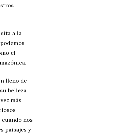
estros
sita a la
e podemos
omo el
amazónica.
ón lleno de
 su belleza
 vez más,
ciosos
a, cuando nos
s paisajes y