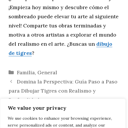
¡Empieza hoy mismo y descubre cómo el
sombreado puede elevar tu arte al siguiente
nivel! Comparte tus obras terminadas y
motiva a otros artistas a explorar el mundo
del realismo en el arte. ¿Buscas un
dibujo
de tigres
?
Categorías
Familia
,
General
Domina la Perspectiva: Guía Paso a Paso
para Dibujar Tigres con Realismo y
Profundidad
We value your privacy
Domina el Arte del Movimiento: Cómo
Dibujar Tigres en Poses Dinámicas –
We use cookies to enhance your browsing experience,
serve personalized ads or content, and analyze our
Sentado, Caminando y Saltando